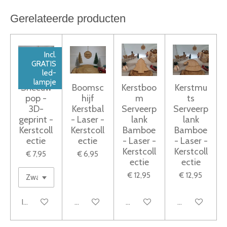
Gerelateerde producten
Incl.
GRATIS
led-
lampje
Sneeuw
Boomsc
Kerstboo
Kerstmu
pop -
hijf
m
ts
3D-
Kerstbal
Serveerp
Serveerp
geprint -
- Laser -
lank
lank
Kerstcoll
Kerstcoll
Bamboe
Bamboe
ectie
ectie
- Laser -
- Laser -
Kerstcoll
Kerstcoll
€ 7,95
€ 6,95
ectie
ectie
€ 12,95
€ 12,95
In winkelwagen
Bekijk details
Bekijk details
Bekijk details