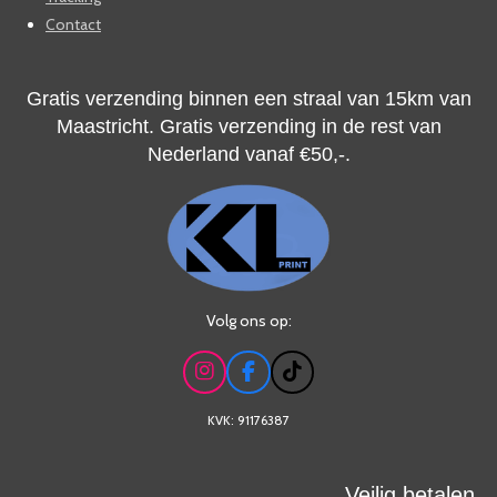
Contact
Gratis verzending binnen een straal van 15km van
Maastricht. Gratis verzending in de rest van
Nederland vanaf
€50,-.
Volg ons op:
I
F
T
n
a
i
s
c
k
KVK: 91176387
t
e
T
a
b
o
g
o
k
Veilig betalen