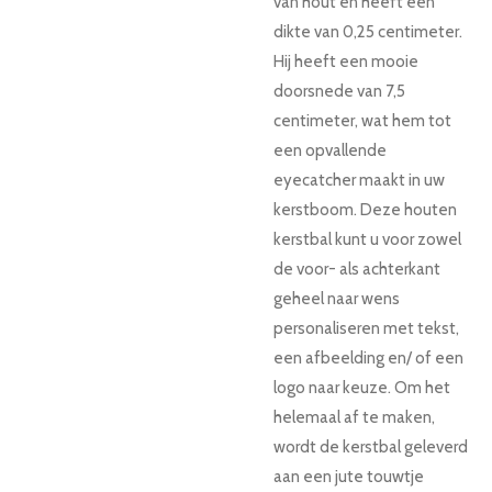
van hout en heeft een
dikte van 0,25 centimeter.
Hij heeft een mooie
doorsnede van 7,5
centimeter, wat hem tot
een opvallende
eyecatcher maakt in uw
kerstboom. Deze houten
kerstbal kunt u voor zowel
de voor- als achterkant
geheel naar wens
personaliseren met tekst,
een afbeelding en/ of een
logo naar keuze. Om het
helemaal af te maken,
wordt de kerstbal geleverd
aan een jute touwtje