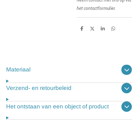
Neem contact met ons op via
het contactformulier.
D
D
S
D
e
e
h
e
l
e
a
l
e
l
r
e
n
e
n
Materiaal
Verzend- en retourbeleid
Het ontstaan van een object of product