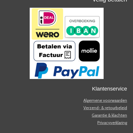
r
o
a
k
m
Klantenservice
Algemene voorwaarden
Verzend- & retourbeleid
Garantie & klachten
Privacyverklaring