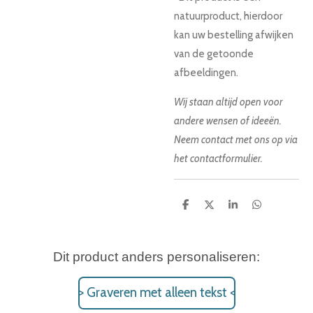
natuurproduct, hierdoor
kan uw bestelling afwijken
van de getoonde
afbeeldingen.
Wij staan altijd open voor
andere wensen of ideeën.
Neem contact met ons op via
het contactformulier.
D
D
S
D
e
e
h
e
l
e
a
l
e
l
r
e
n
e
n
Dit product anders personaliseren:
> Graveren met alleen tekst <