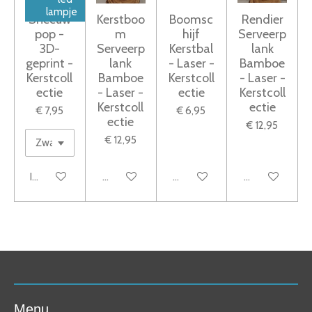
lampje
Sneeuw
Kerstboo
Boomsc
Rendier
pop -
m
hijf
Serveerp
3D-
Serveerp
Kerstbal
lank
geprint -
lank
- Laser -
Bamboe
Kerstcoll
Bamboe
Kerstcoll
- Laser -
ectie
- Laser -
ectie
Kerstcoll
Kerstcoll
ectie
€ 7,95
€ 6,95
ectie
€ 12,95
€ 12,95
In winkelwagen
Bekijk details
Bekijk details
Bekijk details
Menu