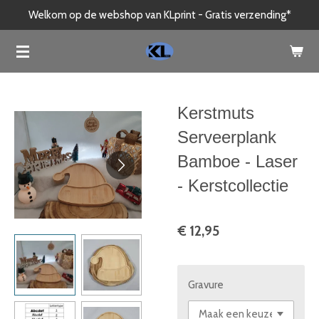
Welkom op de webshop van KLprint - Gratis verzending*
Ga
direct
naar
de
hoofdinhoud
Kerstmuts
Serveerplank
Bamboe - Laser
- Kerstcollectie
€ 12,95
Gravure