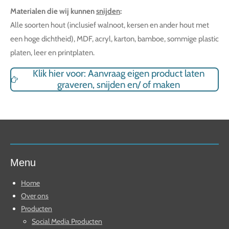
Materialen die wij kunnen
snijden
:
Alle soorten hout (inclusief walnoot, kersen en ander hout met
een hoge dichtheid), MDF, acryl, karton, bamboe, sommige plastic
platen, leer en printplaten.
Klik hier voor: Aanvraag eigen product laten
graveren, snijden en/ of maken
Menu
Home
Over ons
Producten
Social Media Producten