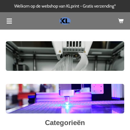
Welkom op de webshop van KLprint - Gratis verzending*
Ga
direct
naar
de
hoofdinhoud
Categorieën