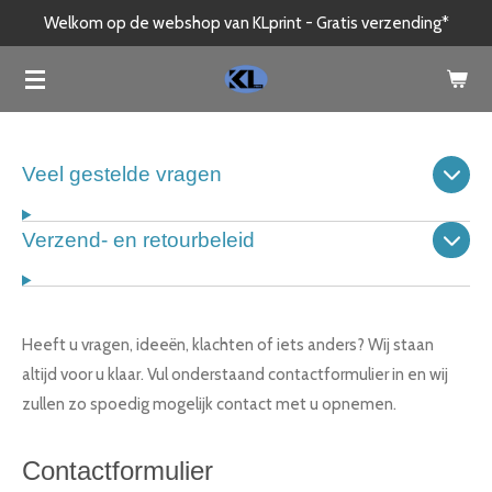
Welkom op de webshop van KLprint - Gratis verzending*
Ga
direct
naar
de
hoofdinhoud
Veel gestelde vragen
Verzend- en retourbeleid
Heeft u vragen, ideeën, klachten of iets anders? Wij staan
altijd voor u klaar. Vul onderstaand contactformulier in en wij
zullen zo spoedig mogelijk contact met u opnemen.
Contactformulier