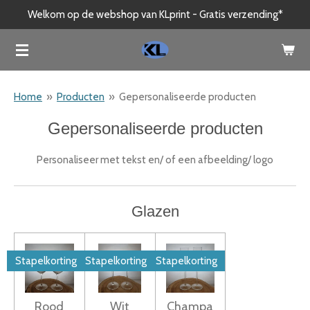
Welkom op de webshop van KLprint - Gratis verzending*
Ga
direct
naar
de
hoofdinhoud
Home
»
Producten
»
Gepersonaliseerde producten
Gepersonaliseerde producten
Personaliseer met tekst en/ of een afbeelding/ logo
Glazen
Stapelkorting
Stapelkorting
Stapelkorting
Rood
Wit
Champa