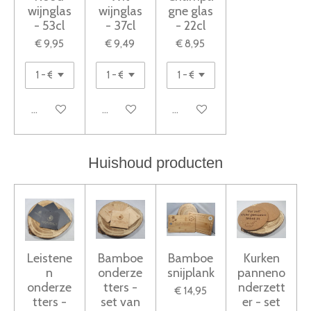
wijnglas
wijnglas
gne glas
- 53cl
- 37cl
- 22cl
€ 9,95
€ 9,49
€ 8,95
Bekijk details
Bekijk details
Bekijk details
Huishoud producten
Leistene
Bamboe
Bamboe
Kurken
n
onderze
snijplank
panneno
onderze
tters -
nderzett
€ 14,95
tters -
set van
er - set