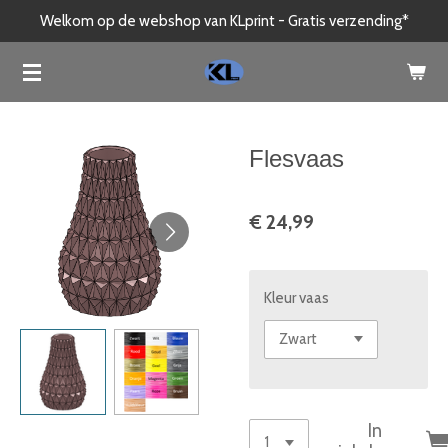
Welkom op de webshop van KLprint - Gratis verzending*
Ga
direct
naar
de
hoofdinhoud
Flesvaas
€ 24,99
Kleur vaas
In