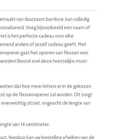
gemaakt van duurzaam bamboe, kan volledig
onaliseerd. Voeg bijvoorbeeld een naam of
et is het perfecte cadeau voor elke
 iemand anders of jezelf cadeau geeft. Met
enopener gaat het openen van flessen een
t worden! Bestel snel deze
feestelijke must-
e weten dat hoe meer letters er in de gekozen
ekst op de flessenopener zal worden. Dit zorgt
 evenwichtig uitziet, ongeacht de lengte van
engte van 14 centimeter.
uct, hierdoor kan uw bestelling afwijken van de