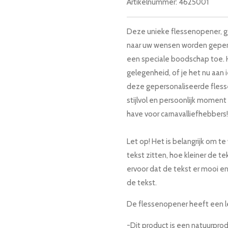
Artikelnummer:
4625001
Deze unieke flessenopener, 
naar uw wensen worden gepers
een speciale boodschap toe. H
gelegenheid, of je het nu aan
deze gepersonaliseerde fless
stijlvol en persoonlijk momen
have voor carnavalliefhebbers!
Let op! Het is belangrijk om t
tekst zitten, hoe kleiner de t
ervoor dat de tekst er mooi en
de tekst.
De flessenopener heeft een l
-Dit product is een natuurprod