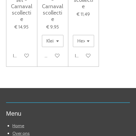
set -
-
scollecti
Carnaval
Carnaval
e
scollecti
scollecti
€ 11,49
e
e
€ 14,95
€ 9,95
In winkelwagen
Bekijk details
In winkelwagen
Menu
Home
Over ons