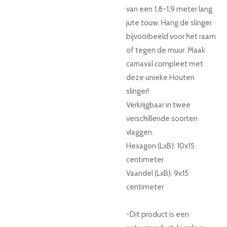
van een 1,8-1,9 meter lang
jute touw. Hang de slinger
bijvoorbeeld voor het raam
of tegen de muur. Maak
carnaval compleet met
deze unieke Houten
slinger!
Verkrijgbaar in twee
verschillende soorten
vlaggen.
Hexagon (LxB): 10x15
centimeter
Vaandel (LxB): 9x15
centimeter
-Dit product is een