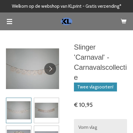
Welkom op de webshop van KLprint - Gratis verzending*
Ga
direct
naar
de
hoofdinhoud
Slinger
'Carnaval' -
Carnavalscollecti
e
Twee vlagsoorten!
€ 10,95
Vorm vlag