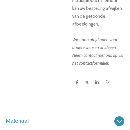
natuurproduct, hierdoor
kan uw bestelling afwijken
van de getoonde
afbeeldingen.
Wij staan altijd open voor
andere wensen of ideeën.
Neem contact met ons op via
het contactformulier.
D
D
S
D
e
e
h
e
l
e
a
l
e
l
r
e
n
e
n
Materiaal