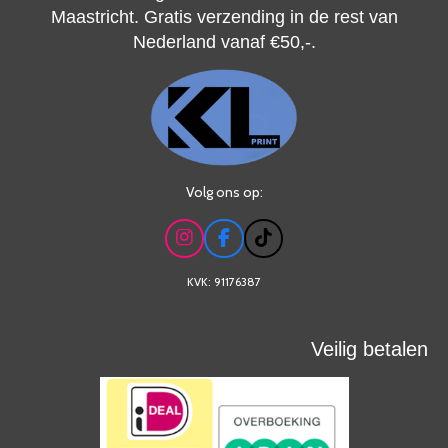
Maastricht. Gratis verzending in de rest van
Nederland vanaf
€50,-.
Volg ons op:
I
F
T
n
a
i
s
c
k
KVK: 91176387
t
e
T
a
b
o
g
o
k
Veilig betalen
r
o
a
k
m