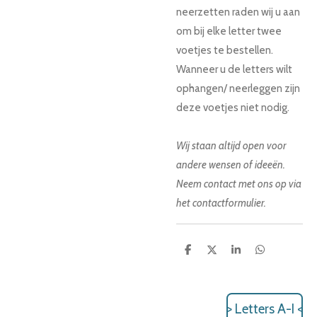
neerzetten raden wij u aan
om bij elke letter twee
voetjes te bestellen.
Wanneer u de letters wilt
ophangen/ neerleggen zijn
deze voetjes niet nodig.
Wij staan altijd open voor
andere wensen of ideeën.
Neem contact met ons op via
het contactformulier.
D
D
S
D
e
e
h
e
l
e
a
l
e
l
r
e
n
e
n
> Letters A-I <