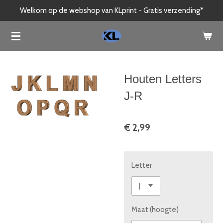
Welkom op de webshop van KLprint - Gratis verzending*
Ga
direct
naar
de
hoofdinhoud
Houten Letters
J-R
€ 2,99
Letter
Maat (hoogte)